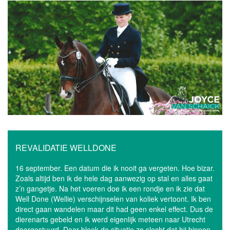
Skip
to
content
Menu
REVALIDATIE WELLDONE
16 september. Een datum die ik nooit ga vergeten. Hoe bizar.
Zoals altijd ben ik de hele dag aanwezig op stal en alles gaat
z’n gangetje. Na het voeren doe ik een rondje en ik zie dat
Well Done (Wellie) verschijnselen van koliek vertoont. Ik ben
direct gaan wandelen maar dit had geen enkel effect. Dus de
dierenarts gebeld en ik werd eigenlijk meteen naar Utrecht
doorgestuurd. Daar bleek de situatie zo slecht dat hij binnen