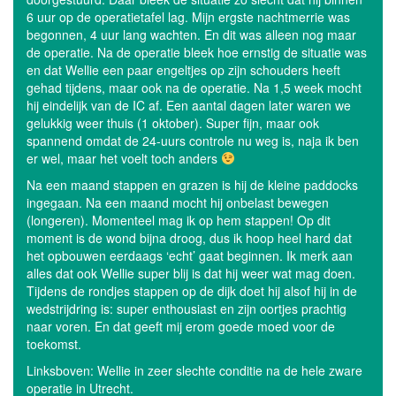
6 uur op de operatietafel lag. Mijn ergste nachtmerrie was
begonnen, 4 uur lang wachten. En dit was alleen nog maar
de operatie. Na de operatie bleek hoe ernstig de situatie was
en dat Wellie een paar engeltjes op zijn schouders heeft
gehad tijdens, maar ook na de operatie. Na 1,5 week mocht
hij eindelijk van de IC af. Een aantal dagen later waren we
gelukkig weer thuis (1 oktober). Super fijn, maar ook
spannend omdat de 24-uurs controle nu weg is, naja ik ben
er wel, maar het voelt toch anders
Na een maand stappen en grazen is hij de kleine paddocks
ingegaan. Na een maand mocht hij onbelast bewegen
(longeren). Momenteel mag ik op hem stappen! Op dit
moment is de wond bijna droog, dus ik hoop heel hard dat
het opbouwen eerdaags ‘echt’ gaat beginnen. Ik merk aan
alles dat ook Wellie super blij is dat hij weer wat mag doen.
Tijdens de rondjes stappen op de dijk doet hij alsof hij in de
wedstrijdring is: super enthousiast en zijn oortjes prachtig
naar voren. En dat geeft mij erom goede moed voor de
toekomst.
Linksboven: Wellie in zeer slechte conditie na de hele zware
operatie in Utrecht.